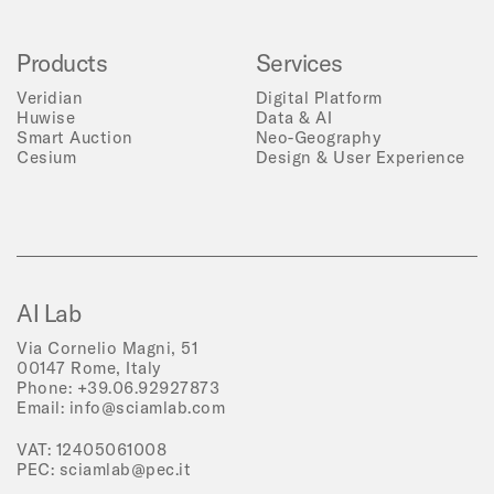
Products
Services
Veridian
Digital Platform
Huwise
Data & AI
Smart Auction
Neo-Geography
Cesium
Design & User Experience
AI Lab
Via Cornelio Magni, 51
00147 Rome, Italy
Phone:
+39.06.92927873
Email:
info@sciamlab.com
VAT: 12405061008
PEC:
sciamlab@pec.it