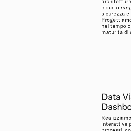
architetture
cloud o
on-
sicurezza e 
Progettiamo
nel tempo co
maturità di 
Data Vi
Dashbo
Realizziamo
interattive
processi, co