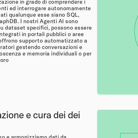
zazione in grado di comprendere i
enti ed interrogare autonomamente
 dati qualunque esse siano SQL,
phDB. I nostri Agenti AI sono
su dataset specifici, possono essere
ntegrati in portali pubblici o aree
 offrono supporto automatizzato a
eratori gestendo conversazioni e
noscenza e memoria individuali o per
voro
zione e cura dei dei
o e armonizziamo dati da