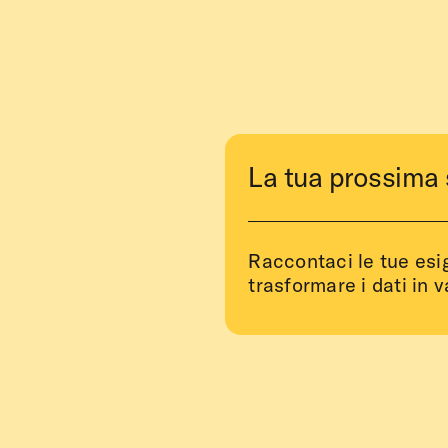
La tua prossima 
Raccontaci le tue es
trasformare i dati in v