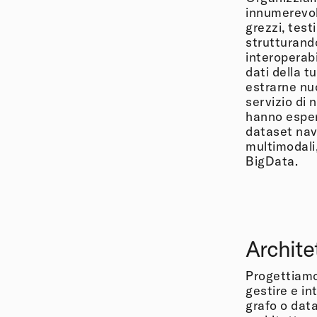
innumerevol
grezzi, test
strutturand
interoperabi
dati della t
estrarne nu
servizio di 
hanno esper
dataset nav
multimodali,
BigData.
Architet
Progettiamo 
gestire e in
grafo o data