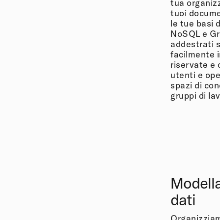
tua organiz
tuoi docum
le tue basi
NoSQL e Gra
addestrati 
facilmente i
riservate e
utenti e op
spazi di co
gruppi di la
Modella
dati
Organizziam