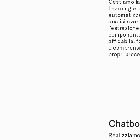
Gestiamo la
Learning e d
automatizzar
analisi avan
l'estrazione
componente
affidabile, f
e comprensib
propri proce
Chatbot
Realizziamo