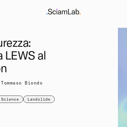
urezza:
a LEWS al
on
 Tommaso Biondo
 Science
Landslide