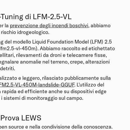
e-Tuning di LFM-2.5-VL
er la
prevenzione degli incendi boschivi
, abbiamo
 rischio idrogeologico.
ning del modello Liquid Foundation Model (LFM) 2.5
lfm2.5-vl-450m). Abbiamo raccolto ed etichettato
litari, rilevamenti da droni e telecamere fisse,
egnalare anomalie nel terreno, crepe, alterazioni
etriti.
alizzato e leggero, rilasciato pubblicamente sulla
FM2.5-VL-450M-landslide-GGUF
. L'utilizzo del
rapida ed efficiente anche su dispositivi edge
 i sistemi di monitoraggio sul campo.
: Prova LEWS
en source e nella condivisione della conoscenza.