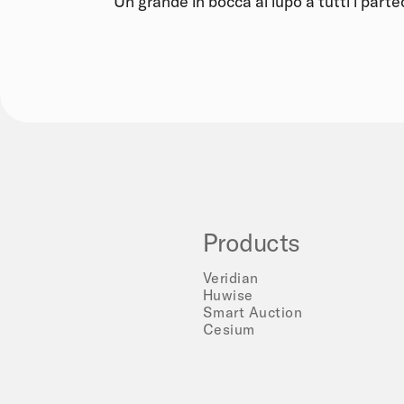
Un grande in bocca al lupo a tutti i parte
Products
Veridian
Huwise
Smart Auction
Cesium