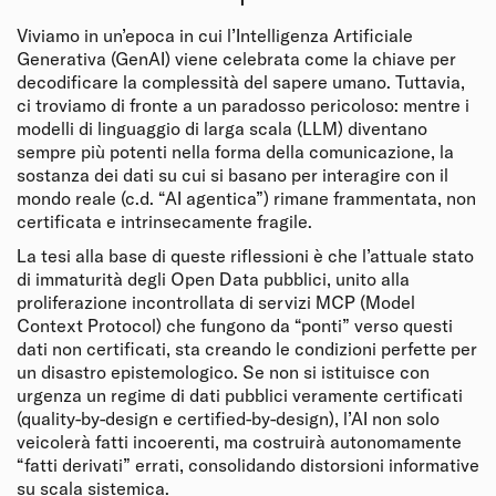
Viviamo in un’epoca in cui l’Intelligenza Artificiale
Generativa (GenAI) viene celebrata come la chiave per
decodificare la complessità del sapere umano. Tuttavia,
ci troviamo di fronte a un paradosso pericoloso: mentre i
modelli di linguaggio di larga scala (LLM) diventano
sempre più potenti nella forma della comunicazione, la
sostanza dei dati su cui si basano per interagire con il
mondo reale (c.d. “AI agentica”) rimane frammentata, non
certificata e intrinsecamente fragile.
La tesi alla base di queste riflessioni è che l’attuale stato
di immaturità degli Open Data pubblici, unito alla
proliferazione incontrollata di servizi MCP (Model
Context Protocol) che fungono da “ponti” verso questi
dati non certificati, sta creando le condizioni perfette per
un disastro epistemologico. Se non si istituisce con
urgenza un regime di dati pubblici veramente certificati
(quality-by-design e certified-by-design), l’AI non solo
veicolerà fatti incoerenti, ma costruirà autonomamente
“fatti derivati” errati, consolidando distorsioni informative
su scala sistemica.