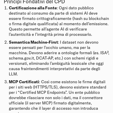
Principi Fondativi del CPD
Certificazione alla Fonte
: Ogni dato pubblico
destinato al consumo da parte di sistemi AI deve
essere firmato crittograficamente (hash su blockchain
o firma digitale qualificata) al momento dell’emissione.
Questo permette all’agente AI di verificare
l’autenticità e l’integrità prima di processarlo.
Semantica Machine-First
: I dataset non devono
essere pensati per l’occhio umano, ma per la
macchina. Devono aderire a ontologie formali (es. ISA²,
schema.gov.it, DCAT-AP, etc.) con schemi rigidi e
versionati, eliminando l’ambiguità lessicale che oggi
causa fraintendimenti interpretativi da parte degli
LLM.
MCP Certificati
: Così come esistono le firme digitali
per i siti web (HTTPS/TLS), devono esistere standard
per i “Certified MCP Endpoints”. Un ente pubblico
dovrebbe rilasciare non solo i dati, ma il connettore
ufficiale (il server MCP) firmato digitalmente,
garantendo che il layer di accesso non introduca