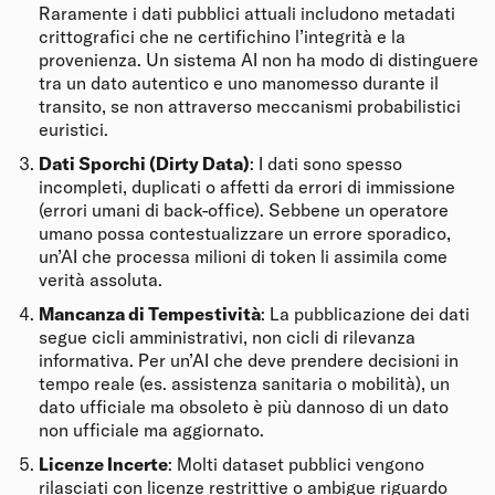
Raramente i dati pubblici attuali includono metadati
crittografici che ne certifichino l’integrità e la
provenienza. Un sistema AI non ha modo di distinguere
tra un dato autentico e uno manomesso durante il
transito, se non attraverso meccanismi probabilistici
euristici.
Dati Sporchi (Dirty Data)
: I dati sono spesso
incompleti, duplicati o affetti da errori di immissione
(errori umani di back-office). Sebbene un operatore
umano possa contestualizzare un errore sporadico,
un’AI che processa milioni di token li assimila come
verità assoluta.
Mancanza di Tempestività
: La pubblicazione dei dati
segue cicli amministrativi, non cicli di rilevanza
informativa. Per un’AI che deve prendere decisioni in
tempo reale (es. assistenza sanitaria o mobilità), un
dato ufficiale ma obsoleto è più dannoso di un dato
non ufficiale ma aggiornato.
Licenze Incerte
: Molti dataset pubblici vengono
rilasciati con licenze restrittive o ambigue riguardo