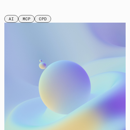
AI
MCP
CPD