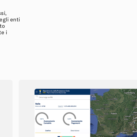
si,
gli enti
sto
e i