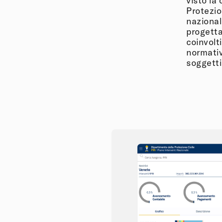
visto la
Protezion
nazionali
progetta
coinvolt
normativ
soggetti