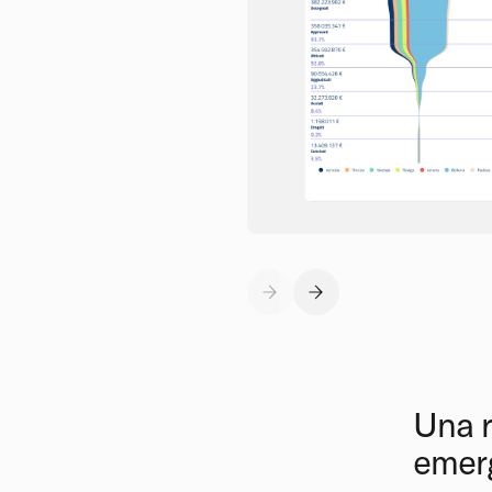
Una r
emer