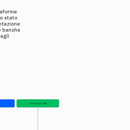
taforma
lo stato
ntazione
le banche
agli