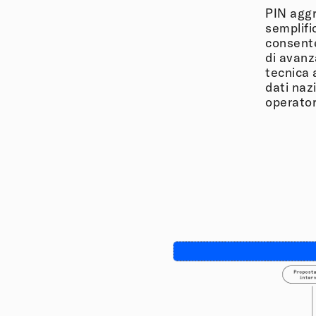
PIN aggr
semplifi
consente
di avanz
tecnica 
dati naz
operatori